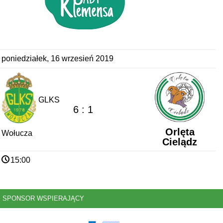
poniedziałek, 16 wrzesień 2019
GLKS
6 : 1
Orlęta
Wołucza
Cielądz
15:00
SPONSOR WSPIERAJĄCY