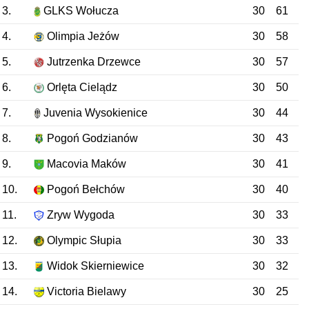
3.
GLKS Wołucza
30
61
4.
Olimpia Jeżów
30
58
5.
Jutrzenka Drzewce
30
57
6.
Orlęta Cielądz
30
50
7.
Juvenia Wysokienice
30
44
8.
Pogoń Godzianów
30
43
9.
Macovia Maków
30
41
10.
Pogoń Bełchów
30
40
11.
Zryw Wygoda
30
33
12.
Olympic Słupia
30
33
13.
Widok Skierniewice
30
32
14.
Victoria Bielawy
30
25