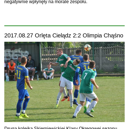
negatywnie wpłynęły na morale zespołu.
2017.08.27 Orlęta Cielądz 2:2 Olimpia Chąśno
Druga kolejka Skierniewickiej Klasy Okręgowej sezonu