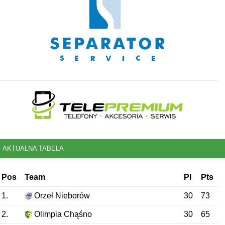
AKTUALNA TABELA
Pos
Team
Pl
Pts
1.
Orzeł Nieborów
30
73
2.
Olimpia Chąśno
30
65