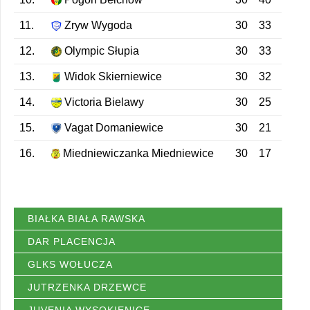
11.
Zryw Wygoda
30
33
12.
Olympic Słupia
30
33
13.
Widok Skierniewice
30
32
14.
Victoria Bielawy
30
25
15.
Vagat Domaniewice
30
21
16.
Miedniewiczanka Miedniewice
30
17
BIAŁKA BIAŁA RAWSKA
DAR PLACENCJA
GLKS WOŁUCZA
JUTRZENKA DRZEWCE