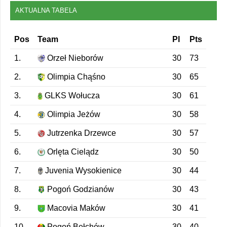
AKTUALNA TABELA
Pos
Team
Pl
Pts
1.
Orzeł Nieborów
30
73
2.
Olimpia Chąśno
30
65
3.
GLKS Wołucza
30
61
4.
Olimpia Jeżów
30
58
5.
Jutrzenka Drzewce
30
57
6.
Orlęta Cielądz
30
50
7.
Juvenia Wysokienice
30
44
8.
Pogoń Godzianów
30
43
9.
Macovia Maków
30
41
10.
Pogoń Bełchów
30
40