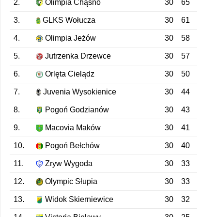
2.
Olimpia Chąśno
30
65
3.
GLKS Wołucza
30
61
4.
Olimpia Jeżów
30
58
5.
Jutrzenka Drzewce
30
57
6.
Orlęta Cielądz
30
50
7.
Juvenia Wysokienice
30
44
8.
Pogoń Godzianów
30
43
9.
Macovia Maków
30
41
10.
Pogoń Bełchów
30
40
11.
Zryw Wygoda
30
33
12.
Olympic Słupia
30
33
13.
Widok Skierniewice
30
32