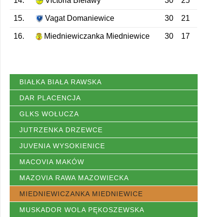
14.
Victoria Bielawy
30
25
15.
Vagat Domaniewice
30
21
16.
Miedniewiczanka Miedniewice
30
17
BIAŁKA BIAŁA RAWSKA
DAR PLACENCJA
GLKS WOŁUCZA
JUTRZENKA DRZEWCE
JUVENIA WYSOKIENICE
MACOVIA MAKÓW
MAZOVIA RAWA MAZOWIECKA
MIEDNIEWICZANKA MIEDNIEWICE
MUSKADOR WOLA PĘKOSZEWSKA