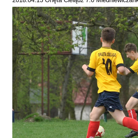
2018.04.15 Orlęta Cielądz 7:0 Miedniewiczan