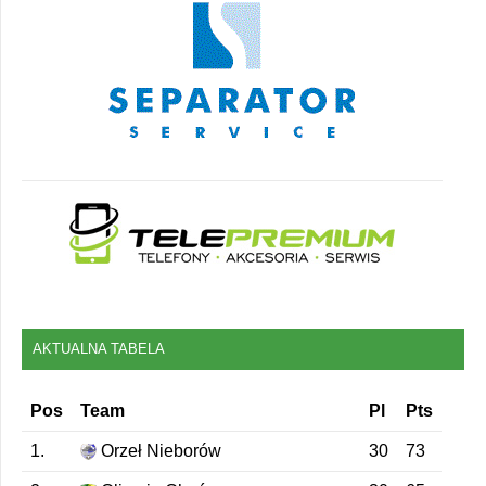
AKTUALNA TABELA
Pos
Team
Pl
Pts
1.
Orzeł Nieborów
30
73